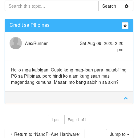
Search
Credit sa Pilipinas
AlexRunner
Sat Aug 09, 2025 2:20
pm
Hello mga kaibigan! Gusto kong mag-loan para makabili ng
PC sa Pilipinas, pero hindi ko alam kung saan mas
magandang kumuha. Maaari mo bang sabihin sa akin?
1 post
Page
1
of
1
Return to “NanoPi-A64 Hardware”
Jump to