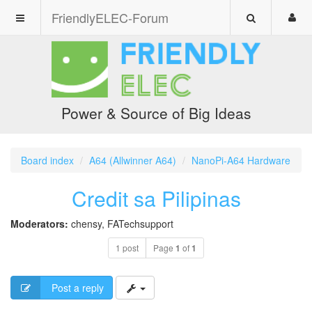
FriendlyELEC-Forum
Power & Source of Big Ideas
Board index
A64 (Allwinner A64)
NanoPi-A64 Hardware
Credit sa Pilipinas
Moderators:
chensy
,
FATechsupport
1 post
Page
1
of
1
Post a reply